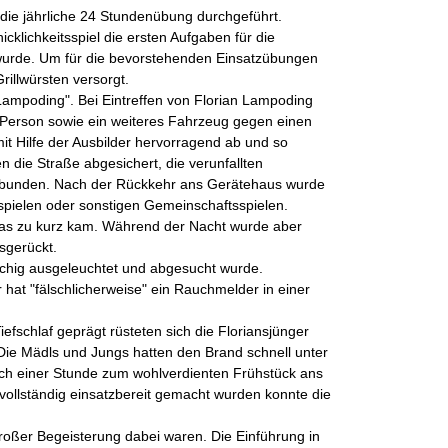
ie jährliche 24 Stundenübung durchgeführt.
lichkeitsspiel die ersten Aufgaben für die
wurde. Um für die bevorstehenden Einsatzübungen
illwürsten versorgt.
Lampoding". Bei Eintreffen von Florian Lampoding
n Person sowie ein weiteres Fahrzeug gegen einen
it Hilfe der Ausbilder hervorragend ab und so
 die Straße abgesichert, die verunfallten
 gebunden. Nach der Rückkehr ans Gerätehaus wurde
spielen oder sonstigen Gemeinschaftsspielen.
twas zu kurz kam. Während der Nacht wurde aber
sgerückt.
chig ausgeleuchtet und abgesucht wurde.
 hat "fälschlicherweise" ein Rauchmelder in einer
fschlaf geprägt rüsteten sich die Floriansjünger
Die Mädls und Jungs hatten den Brand schnell unter
ch einer Stunde zum wohlverdienten Frühstück ans
llständig einsatzbereit gemacht wurden konnte die
großer Begeisterung dabei waren. Die Einführung in