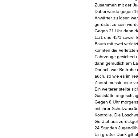
Zusammen mit der Jug
Dabei wurde gegen 16 
Anwärter zu lösen wa
gerüstet zu sein wurd
Gegen 21 Uhr dann der
11/1 und 43/1 sowie T
Baum mit zwei verletz
konnten die Verletzte
Fahrzeuge gesichert 
dann gemütlich am Lag
Danach war Bettruhe u
auch, so wie es im re
Zuerst musste eine v
Ein weiterer stellte 
Gaststätte angeschlag
Gegen 8 Uhr morgens e
mit ihrer Schutzausrü
Kontrolle. Die Lösch
Gerätehaus zurückgek
24 Stunden Jugendübu
Ein großer Dank gilt a