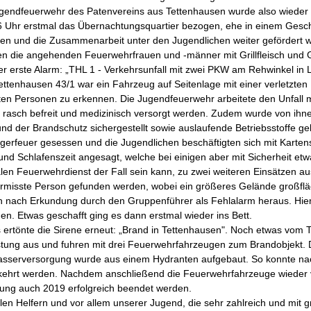
endfeuerwehr des Patenvereins aus Tettenhausen wurde also wieder d
Uhr erstmal das Übernachtungsquartier bezogen, ehe in einem Geschick
ren und die Zusammenarbeit unter den Jugendlichen weiter gefördert 
en die angehenden Feuerwehrfrauen und -männer mit Grillfleisch und Gr
 erste Alarm: „THL 1 - Verkehrsunfall mit zwei PKW am Rehwinkel in 
ettenhausen 43/1 war ein Fahrzeug auf Seitenlage mit einer verletzte
ten Personen zu erkennen. Die Jugendfeuerwehr arbeitete den Unfall m
n rasch befreit und medizinisch versorgt werden. Zudem wurde von ihnen
und der Brandschutz sichergestellt sowie auslaufende Betriebsstoffe
erfeuer gesessen und die Jugendlichen beschäftigten sich mit Karten
nd Schlafenszeit angesagt, welche bei einigen aber mit Sicherheit e
alen Feuerwehrdienst der Fall sein kann, zu zwei weiteren Einsätzen au
ermisste Person gefunden werden, wobei ein größeres Gelände großflä
sich nach Erkundung durch den Gruppenführer als Fehlalarm heraus. Hier
en. Etwas geschafft ging es dann erstmal wieder ins Bett.
rtönte die Sirene erneut: „Brand in Tettenhausen". Noch etwas vom Tie
stung aus und fuhren mit drei Feuerwehrfahrzeugen zum Brandobjekt. 
wasserversorgung wurde aus einem Hydranten aufgebaut. So konnte na
ehrt werden. Nachdem anschließend die Feuerwehrfahrzeuge wieder vo
ng auch 2019 erfolgreich beendet werden.
llen Helfern und vor allem unserer Jugend, die sehr zahlreich und mit 