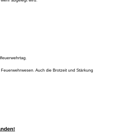
rwehr abgelegt wird.
dfeuerwehrtag.
 Feuerwehrwesen. Auch die Brotzeit und Stärkung
anden!