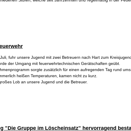
chiedenen Stufen, welche seit Jahrzehnten und regelmäßig in der Feue
feuerwehr
uli, fuhr unsere Jugend mit zwei Betreuern nach Hart zum Kreisjugen
urde der Umgang mit feuerwehrtechnischen Gerätschaften geübt.
hmenprogramm sorgte zusätzlich für einen aufregenden Tag rund ums
mmerlich heißen Temperaturen, kamen nicht zu kurz.
großes Lob an unsere Jugend und die Betreuer.
g "Die Gruppe im Löscheinsatz" hervorragend best