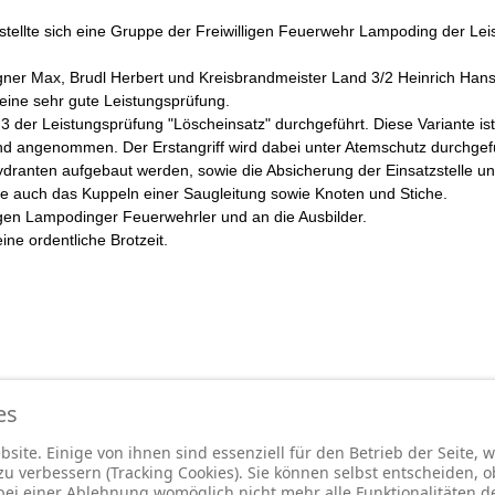
 stellte sich eine Gruppe der Freiwilligen Feuerwehr Lampoding der Le
gner Max, Brudl Herbert und Kreisbrandmeister Land 3/2 Heinrich Han
ine sehr gute Leistungsprüfung.
3 der Leistungsprüfung "Löscheinsatz" durchgeführt. Diese Variante ist
d angenommen. Der Erstangriff wird dabei unter Atemschutz durchge
anten aufgebaut werden, sowie die Absicherung der Einsatzstelle und 
te auch das Kuppeln einer Saugleitung sowie Knoten und Stiche.
ngen Lampodinger Feuerwehrler und an die Ausbilder.
ne ordentliche Brotzeit.
es
site. Einige von ihnen sind essenziell für den Betrieb der Seite,
 verbessern (Tracking Cookies). Sie können selbst entscheiden, o
bei einer Ablehnung womöglich nicht mehr alle Funktionalitäten d