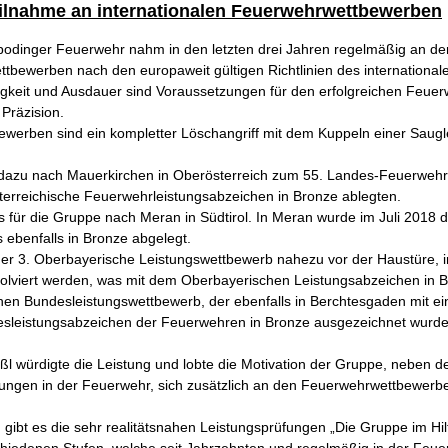
ilnahme an internationalen Feuerwehrwettbewerben
dinger Feuerwehr nahm in den letzten drei Jahren regelmäßig an den t
tbewerben nach den europaweit gültigen Richtlinien des international
tigkeit und Ausdauer sind Voraussetzungen für den erfolgreichen Feuer
 Präzision.
ewerben sind ein kompletter Löschangriff mit dem Kuppeln einer Sauglei
 dazu nach Mauerkirchen in Oberösterreich zum 55. Landes-Feuerweh
terreichische Feuerwehrleistungsabzeichen in Bronze ablegten.
es für die Gruppe nach Meran in Südtirol. In Meran wurde im Juli 2018
 ebenfalls in Bronze abgelegt.
der 3. Oberbayerische Leistungswettbewerb nahezu vor der Haustüre, 
solviert werden, was mit dem Oberbayerischen Leistungsabzeichen in B
en Bundesleistungswettbewerb, der ebenfalls in Berchtesgaden mit ei
leistungsabzeichen der Feuerwehren in Bronze ausgezeichnet wurde
 würdigte die Leistung und lobte die Motivation der Gruppe, neben d
ungen in der Feuerwehr, sich zusätzlich an den Feuerwehrwettbewerben 
gibt es die sehr realitätsnahen Leistungsprüfungen „Die Gruppe im Hil